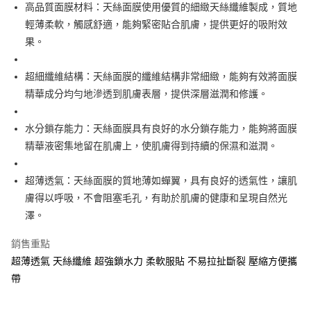
超商取貨付款
高品質面膜材料：天絲面膜使用優質的細緻天絲纖維製成，質地
華南商業銀行
彰化商業銀行
輕薄柔軟，觸感舒適，能夠緊密貼合肌膚，提供更好的吸附效
LINE Pay
上海商業儲蓄銀行
台北富邦商業銀行
國泰世華商業銀行
兆豐國際商業銀行
果。
Apple Pay
臺灣中小企業銀行
台中商業銀行
匯豐（台灣）商業銀行
華泰商業銀行
超細纖維結構：天絲面膜的纖維結構非常細緻，能夠有效將面膜
街口支付
聯邦商業銀行
遠東國際商業銀行
精華成分均勻地滲透到肌膚表層，提供深層滋潤和修護。
元大商業銀行
永豐商業銀行
悠遊付
玉山商業銀行
星展（台灣）商業銀行
水分鎖存能力：天絲面膜具有良好的水分鎖存能力，能夠將面膜
台新國際商業銀行
中國信託商業銀行
AFTEE先享後付
台灣樂天信用卡公司
精華液密集地留在肌膚上，使肌膚得到持續的保濕和滋潤。
相關說明
【關於「AFTEE先享後付」】
ATM付款
AFTEE先享後付是「在收到商品之後才付款」的支付方式。 讓您購物簡單
超薄透氣：天絲面膜的質地薄如蟬翼，具有良好的透氣性，讓肌
便利好安心！
膚得以呼吸，不會阻塞毛孔，有助於肌膚的健康和呈現自然光
１．簡單：不需註冊會員、不需綁卡、不需儲值。
運送方式
２．便利：只要手機號碼，簡訊認證，即可結帳。
澤。
３．安心：先確認商品／服務後，再付款。
全家取貨付款
銷售重點
每筆NT$65，滿NT$499(含以上)免運費
【「AFTEE先享後付」結帳流程】
超薄透氣 天絲纖維 超強鎖水力 柔軟服貼 不易拉扯斷裂 壓縮方便攜
１．於結帳方式選擇「AFTEE先享後付」後，將跳轉至「AFTEE先享後付」
付款後全家取貨
結帳頁面，進行簡訊認證並確認金額後，即可完成結帳。
帶
２．訂單成立數日內，您將收到繳費通知簡訊。
每筆NT$65，滿NT$499(含以上)免運費
３．收到繳費通知簡訊後14天內，點擊此簡訊中的連結，可透過四大超商／