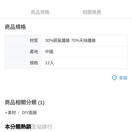
ATM／網路銀行／等多元方式進行付款，方視為交易完成。
7-11取貨付款
※ 請注意：結帳手續完成當下不需立刻繳費，但若您需要取消訂單，請聯絡
每筆NT$65，滿NT$499(含以上)免運費
購買商品的店家。未經商家同意取消之訂單仍視為有效，需透過AFTEE先享
商品規格
相關推薦
後付繳納相關費用。
付款後7-11取貨
※ 交易是否成功請以「AFTEE先享後付 」之結帳頁面顯示為準，若有關於
商品規格
是否繳費成功／繳費後需取消欲退款等相關疑問，請聯繫「AFTEE先享後付
每筆NT$65，滿NT$499(含以上)免運費
客戶支援中心」
https://netprotections.freshdesk.com/support/home
材質
30%銅氨纖維 70%天絲纖維
宅配
【注意事項】
１．透過由恩沛科技股份有限公司提供之「AFTEE先享後付」服務完成之交
每筆NT$85，滿NT$499(含以上)免運費
產地
中國
易，需依本服務之必要範圍內提供個人資料，並將交易相關給付款項請求債
權轉讓予恩沛科技股份有限公司。
離島-宅配
規格
12入
２．關於個人資料處理事宜，請瀏覽以下網址：
每筆NT$120，滿NT$499(含以上)免運費
https://aftee.tw/terms/#terms3
３．未成年的使用者請事先徵得法定代理人或監護人之同意方可使用
客服
國家/地區配送
查看運費
「AFTEE先享後付」，若未經同意申辦者引起之損失，本公司不負相關責
任。
４．使用「AFTEE先享後付」時，將依據個別帳號之用戶狀況，依本公司即
時審查核予不同之上限額度；若仍有額度不足之情形，本公司將視審查結果
請求用戶進行身份認證。
商品相關分類 (1)
５．嚴禁一人註冊多個帳號或使用他人資訊註冊。若發現惡意使用之情形，
恩沛科技股份有限公司將有權停止該用戶之使用額度並採取法律行動。
⭐美材
DIY面膜
本分類熱銷
全站排行