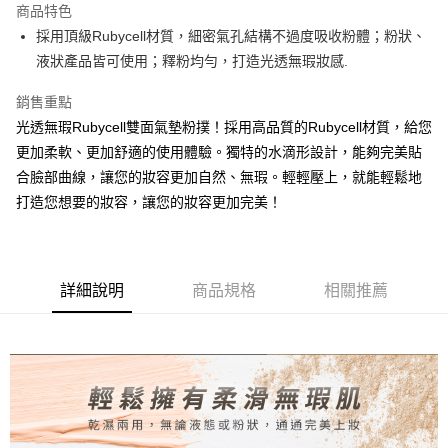
商品特色
合作金庫商業銀行
第一商業銀行
超商取貨付款
採用頂級Rubycell材質，細密氣孔結構不過度吸收粉體；粉狀、
華南商業銀行
彰化商業銀行
液狀產品皆可使用；釋粉均勻，打造光透無瑕妝感.
LINE Pay
上海商業儲蓄銀行
台北富邦商業銀行
國泰世華商業銀行
兆豐國際商業銀行
Apple Pay
銷售重點
臺灣中小企業銀行
台中商業銀行
光透無瑕Rubycell雙面氣墊粉撲！採用高品質的Rubycell材質，給您
匯豐（台灣）商業銀行
華泰商業銀行
街口支付
聯邦商業銀行
遠東國際商業銀行
更加柔軟、更加舒適的使用體驗。獨特的水滴形設計，能夠完美貼
元大商業銀行
永豐商業銀行
悠遊付
合臉部曲線，讓您的妝容更加自然、無瑕。輕輕壓上，就能輕鬆地
玉山商業銀行
星展（台灣）商業銀行
打造您想要的妝容，讓您的妝容更加完美！
台新國際商業銀行
中國信託商業銀行
AFTEE先享後付
台灣樂天信用卡公司
相關說明
【關於「AFTEE先享後付」】
ATM付款
AFTEE先享後付是「在收到商品之後才付款」的支付方式。 讓您購物簡單
詳細說明
商品規格
相關推薦
便利好安心！
１．簡單：不需註冊會員、不需綁卡、不需儲值。
運送方式
２．便利：只要手機號碼，簡訊認證，即可結帳。
３．安心：先確認商品／服務後，再付款。
全家取貨付款
每筆NT$65，滿NT$499(含以上)免運費
【「AFTEE先享後付」結帳流程】
１．於結帳方式選擇「AFTEE先享後付」後，將跳轉至「AFTEE先享後付」
付款後全家取貨
結帳頁面，進行簡訊認證並確認金額後，即可完成結帳。
２．訂單成立數日內，您將收到繳費通知簡訊。
每筆NT$65，滿NT$499(含以上)免運費