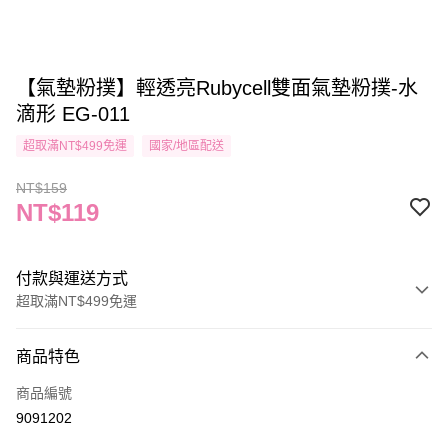
【氣墊粉撲】輕透亮Rubycell雙面氣墊粉撲-水
滴形 EG-011
超取滿NT$499免運
國家/地區配送
NT$159
NT$119
付款與運送方式
超取滿NT$499免運
付款方式
商品特色
信用卡一次付款
商品編號
信用卡分期付款
9091202
3 期 0 利率 每期
NT$39
21家銀行