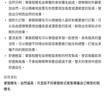
超商取貨付款
自然分明：單簇假睫毛由單獨的束狀纖毛組成，使眼睛的外觀更
華南商業銀行
彰化商業銀行
加自然。可以精確地放置在你想要增加長度或濃密度的區域，營
LINE Pay
上海商業儲蓄銀行
台北富邦商業銀行
國泰世華商業銀行
兆豐國際商業銀行
造出分明而自然的效果。
Apple Pay
臺灣中小企業銀行
台中商業銀行
個性化訂製：單簇假睫毛可以根據個人喜好和需要進行訂製。可
匯豐（台灣）商業銀行
華泰商業銀行
以自由選擇需要增加纖長度或濃密度的區域，創造出完美貼合你
街口支付
聯邦商業銀行
遠東國際商業銀行
眼形的效果。
元大商業銀行
永豐商業銀行
悠遊付
靈活易用：單簇假睫毛可以單個或多個一起使用，具有極高的靈
玉山商業銀行
星展（台灣）商業銀行
活性。可以根據不同場合和妝容需要進行組合和調整，打造出多
台新國際商業銀行
中國信託商業銀行
AFTEE先享後付
台灣樂天信用卡公司
種不同的眼妝效果。
相關說明
【關於「AFTEE先享後付」】
舒適輕盈：單簇假睫毛採用輕盈柔軟的材質製成，使其佩戴起來
ATM付款
AFTEE先享後付是「在收到商品之後才付款」的支付方式。 讓您購物簡單
舒適無負擔。不會給眼睛帶來壓迫感或不適，整天的使用中感到
便利好安心！
舒適自在。
１．簡單：不需註冊會員、不需綁卡、不需儲值。
運送方式
２．便利：只要手機號碼，簡訊認證，即可結帳。
３．安心：先確認商品／服務後，再付款。
銷售重點
全家取貨付款
單簇睫毛、自然逼真、可混搭不同單簇款式客製專屬自己眼型的假
每筆NT$65，滿NT$499(含以上)免運費
【「AFTEE先享後付」結帳流程】
睫毛
１．於結帳方式選擇「AFTEE先享後付」後，將跳轉至「AFTEE先享後付」
付款後全家取貨
結帳頁面，進行簡訊認證並確認金額後，即可完成結帳。
２．訂單成立數日內，您將收到繳費通知簡訊。
每筆NT$65，滿NT$499(含以上)免運費
３．收到繳費通知簡訊後14天內，點擊此簡訊中的連結，可透過四大超商／