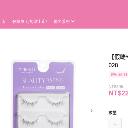
上市
好簡單-月兔款上市!
聯名系列
【假睫
028
超取滿NT$
NT$305
NT$2
數量