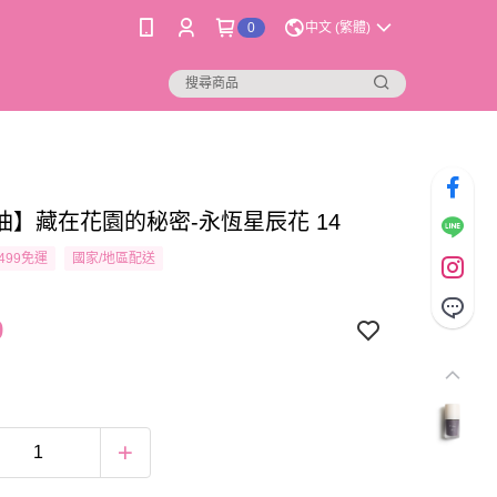
0
中文 (繁體)
油】藏在花園的秘密-永恆星辰花 14
499免運
國家/地區配送
9