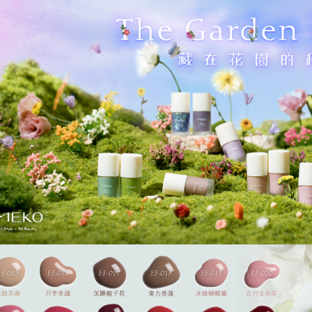
求債權轉
２．關於
離島-宅配
https://aft
每筆NT$1
３．未成
「AFTE
國家/地區
任。
４．使用「
即時審查
結果請求
５．嚴禁
形，恩沛
動。