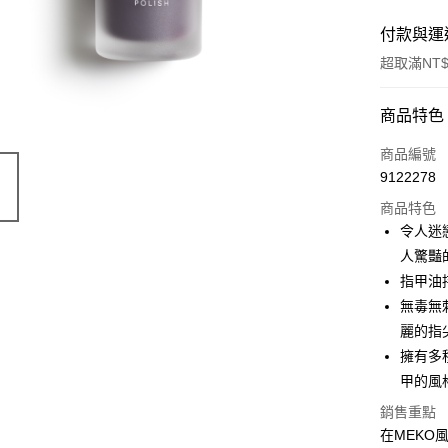
付款與運
超取滿NT$
付款方式
商品特色
信用卡一
商品編號
9122278
信用卡分
商品特色
3 期 
令人迷
合作金
人驚豔
超商取貨
華南商
指甲油
LINE Pay
上海商
無毒無
國泰世
麗的指
Apple Pay
臺灣中
擁有多
匯豐（
街口支付
聯邦商
甲的風
元大商
悠遊付
銷售重點
玉山商
在MEKO
台新國
AFTEE先