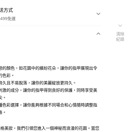
送方式
499免運
清除
紀錄
次付款
期付款
0 利率 每期
NT$16
21家銀行
戀的顏色，如花園中的繽紛花朵，讓你的指甲展現出令
庫商業銀行
第一商業銀行
的色彩。
付款
業銀行
彰化商業銀行
持久且不易脫落，讓你的美麗綻放更持久。
業儲蓄銀行
台北富邦商業銀行
刺激的成分，讓你的指甲得到良好的保護，同時享受美
華商業銀行
兆豐國際商業銀行
尖。
小企業銀行
台中商業銀行
種色彩選擇，讓你能夠根據不同場合和心情隨時調整指
台灣）商業銀行
華泰商業銀行
業銀行
遠東國際商業銀行
格。
業銀行
永豐商業銀行
業銀行
星展（台灣）商業銀行
風格美妝，我們引領您進入一個神秘而浪漫的花園。當您
際商業銀行
中國信託商業銀行
享後付