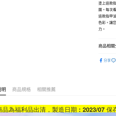
塗上這款
台灣樂
相關說明
圍。每次
【關於「A
ATM付款
AFTEE
這款指甲
便利好安
色彩。讓
１．簡單
２．便利
力。
運送方式
３．安心
全家取貨
【「AFT
商品相關分
每筆NT$6
１．於結帳
付」結帳
⭐指彩
付款後全
２．訂單
分享
３．收到繳
每筆NT$6
／ATM／
※ 請注意
7-11取貨
絡購買商品
先享後付
每筆NT$6
※ 交易是
說明
商品規格
相關推薦
是否繳費成
付款後7-1
付客戶支
每筆NT$6
【注意事
宅配
品為福利品出清，製造日期 : 2023/07 保存
１．透過由
交易，需
每筆NT$8