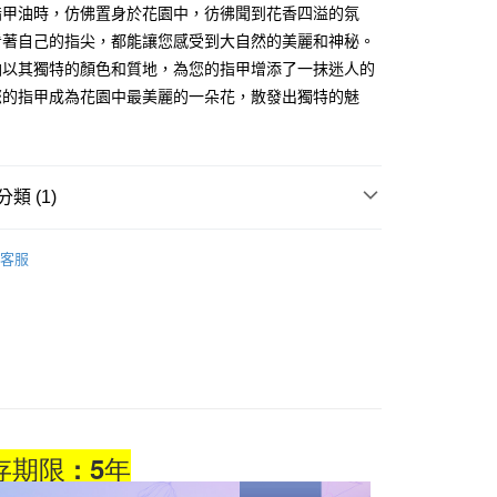
指甲油時，仿佛置身於花園中，彷彿聞到花香四溢的氛
天信用卡公司
看著自己的指尖，都能讓您感受到大自然的美麗和神秘。
FTEE先享後付」】
先享後付是「在收到商品之後才付款」的支付方式。 讓您購物簡單
油以其獨特的顏色和質地，為您的指甲增添了一抹迷人的
心！
您的指甲成為花園中最美麗的一朵花，散發出獨特的魅
：不需註冊會員、不需綁卡、不需儲值。
：只要手機號碼，簡訊認證，即可結帳。
：先確認商品／服務後，再付款。
付款
EE先享後付」結帳流程】
類 (1)
5，滿NT$499(含以上)免運費
方式選擇「AFTEE先享後付」後，將跳轉至「AFTEE先享後
頁面，進行簡訊認證並確認金額後，即可完成結帳。
藏在花園的秘密
家取貨
成立數日內，您將收到繳費通知簡訊。
客服
費通知簡訊後14天內，點擊此簡訊中的連結，可透過四大超商
5，滿NT$499(含以上)免運費
網路銀行／等多元方式進行付款，方視為交易完成。
：結帳手續完成當下不需立刻繳費，但若您需要取消訂單，請聯
付款
的店家。未經商家同意取消之訂單仍視為有效，需透過AFTEE
繳納相關費用。
5，滿NT$499(含以上)免運費
否成功請以「AFTEE先享後付 」之結帳頁面顯示為準，若有關於
功／繳費後需取消欲退款等相關疑問，請聯繫「AFTEE先享後
1取貨
援中心」
https://netprotections.freshdesk.com/support/home
5，滿NT$499(含以上)免運費
項】
期限 : 5年
恩沛科技股份有限公司提供之「AFTEE先享後付」服務完成之
依本服務之必要範圍內提供個人資料，並將交易相關給付款項請
5，滿NT$499(含以上)免運費