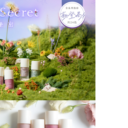
讓予恩沛科技股份有限公司。
個人資料處理事宜，請瀏覽以下網址：
ee.tw/terms/#terms3
20，滿NT$499(含以上)免運費
年的使用者請事先徵得法定代理人或監護人之同意方可使用
E先享後付」，若未經同意申辦者引起之損失，本公司不負相關責
配送
查看運費
AFTEE先享後付」時，將依據個別帳號之用戶狀況，依本公司
核予不同之上限額度；若仍有額度不足之情形，本公司將視審查
用戶進行身份認證。
一人註冊多個帳號或使用他人資訊註冊。若發現惡意使用之情
科技股份有限公司將有權停止該用戶之使用額度並採取法律行