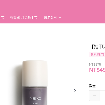
上市
好簡單-月兔款上市!
聯名系列
【指甲
超取滿NT$
NT$175
NT$4
數量