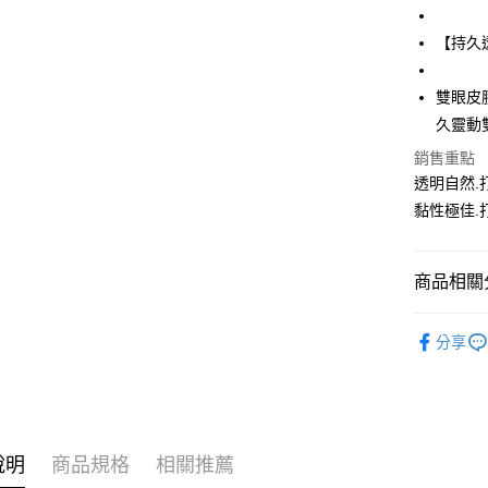
街口支付
聯邦商
元大商
悠遊付
【持久
玉山商
台新國
AFTEE先
雙眼皮
台灣樂
相關說明
久靈動
【關於「A
ATM付款
AFTEE
銷售重點
便利好安
透明自然.
１．簡單
２．便利
黏性極佳.
運送方式
３．安心
全家取貨
【「AFT
商品相關分
每筆NT$6
１．於結帳
付」結帳
⭐美材
付款後全
２．訂單
分享
３．收到繳
每筆NT$6
／ATM／
※ 請注意
7-11取貨
絡購買商品
先享後付
每筆NT$6
※ 交易是
說明
商品規格
相關推薦
是否繳費成
付款後7-1
付客戶支