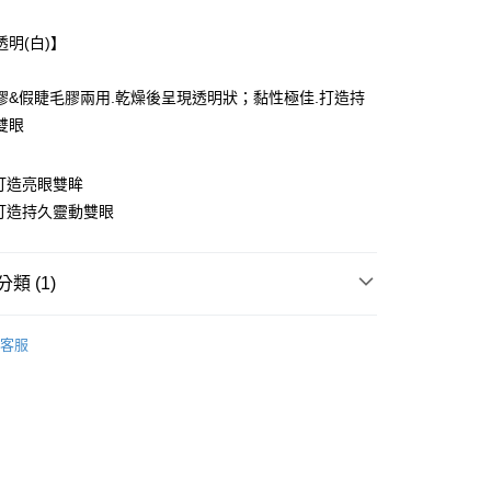
業銀行
遠東國際商業銀行
業銀行
永豐商業銀行
透明(白)】
業銀行
星展（台灣）商業銀行
際商業銀行
中國信託商業銀行
享後付
膠&假睫毛膠兩用.乾燥後呈現透明狀；黏性極佳.打造持
天信用卡公司
雙眼
FTEE先享後付」】
先享後付是「在收到商品之後才付款」的支付方式。 讓您購物簡單
心！
打造亮眼雙眸
：不需註冊會員、不需綁卡、不需儲值。
：只要手機號碼，簡訊認證，即可結帳。
打造持久靈動雙眼
：先確認商品／服務後，再付款。
付款
EE先享後付」結帳流程】
類 (1)
5，滿NT$499(含以上)免運費
方式選擇「AFTEE先享後付」後，將跳轉至「AFTEE先享後
頁面，進行簡訊認證並確認金額後，即可完成結帳。
假睫毛
家取貨
成立數日內，您將收到繳費通知簡訊。
客服
費通知簡訊後14天內，點擊此簡訊中的連結，可透過四大超商
5，滿NT$499(含以上)免運費
網路銀行／等多元方式進行付款，方視為交易完成。
：結帳手續完成當下不需立刻繳費，但若您需要取消訂單，請聯
付款
的店家。未經商家同意取消之訂單仍視為有效，需透過AFTEE
繳納相關費用。
5，滿NT$499(含以上)免運費
否成功請以「AFTEE先享後付 」之結帳頁面顯示為準，若有關於
功／繳費後需取消欲退款等相關疑問，請聯繫「AFTEE先享後
1取貨
援中心」
https://netprotections.freshdesk.com/support/home