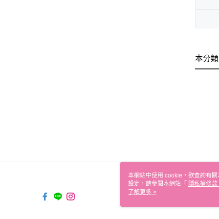
本分類
本網站中使用 cookie，欲查詢有關
設定，請參閱本網站「
隱私權條款
使用 cookie。
了解更多 >