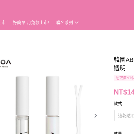
上市
好簡單-月兔款上市!
聯名系列
韓國AB
透明
超取滿NT$
NT$1
款式
速乾透
數量