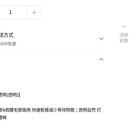
送方式
清除
紀錄
499免運
次付款
期付款
0 利率 每期
NT$49
21家銀行
透明(透明)】
庫商業銀行
第一商業銀行
付款
業銀行
彰化商業銀行
膠&假睫毛膠兩用.快速乾燥減少等待時間；透明自然.打
業儲蓄銀行
台北富邦商業銀行
雙眸
華商業銀行
兆豐國際商業銀行
小企業銀行
台中商業銀行
台灣）商業銀行
華泰商業銀行