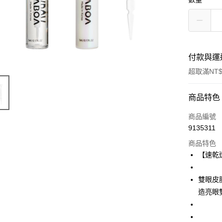
付款與運
超取滿NT$
付款方式
商品特色
信用卡一
商品編號
9135311
信用卡分
商品特色
3 期 
【速乾
合作金
超商取貨
華南商
雙眼皮
LINE Pay
上海商
造亮眼
國泰世
Apple Pay
臺灣中
匯豐（