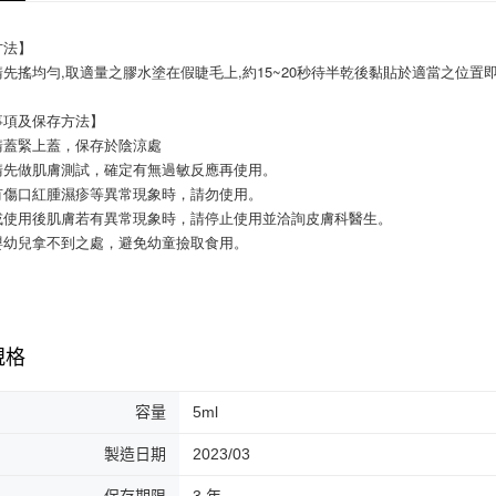
每筆NT$6
【注意事
方法】
宅配
１．透過由
先搖均勻,取適量之膠水塗在假睫毛上,約15~20秒待半乾後黏貼於適當之位置
交易，需
每筆NT$8
求債權轉
２．關於
事項及保存方法】
離島-宅配
https://aft
請蓋緊上蓋，保存於陰涼處
每筆NT$1
３．未成
請先做肌膚測試，確定有無過敏反應再使用。
「AFTE
國家/地區
有傷口紅腫濕疹等異常現象時，請勿使用。
任。
４．使用「
或使用後肌膚若有異常現象時，請停止使用並洽詢皮膚科醫生。
即時審查
嬰幼兒拿不到之處，避免幼童撿取食用。
結果請求
５．嚴禁
形，恩沛
動。
規格
容量
5ml
製造日期
2023/03