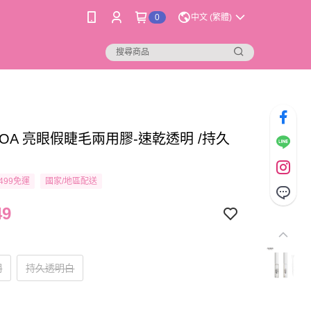
0
中文 (繁體)
OA 亮眼假睫毛兩用膠-速乾透明 /持久
499免運
國家/地區配送
49
明
持久透明白