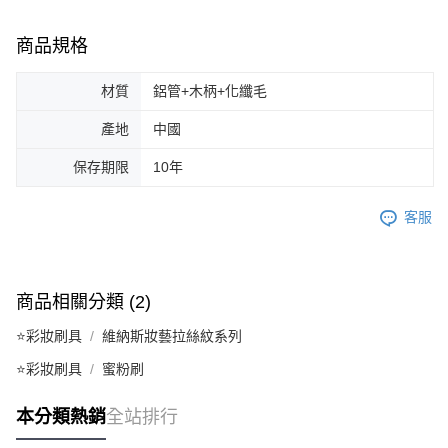
商品規格
材質
鋁管+木柄+化纖毛
產地
中國
保存期限
10年
客服
商品相關分類 (2)
⭐彩妝刷具
維納斯妝藝拉絲紋系列
⭐彩妝刷具
蜜粉刷
本分類熱銷
全站排行