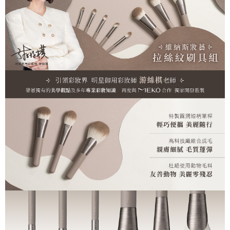
ATM／網路銀行／等多元方式進行付款，方視為交易完成。
7-11取貨付款
※ 請注意：結帳手續完成當下不需立刻繳費，但若您需要取消訂單，請聯絡
每筆NT$65，滿NT$499(含以上)免運費
購買商品的店家。未經商家同意取消之訂單仍視為有效，需透過AFTEE先享
後付繳納相關費用。
付款後7-11取貨
※ 交易是否成功請以「AFTEE先享後付 」之結帳頁面顯示為準，若有關於
是否繳費成功／繳費後需取消欲退款等相關疑問，請聯繫「AFTEE先享後付
每筆NT$65，滿NT$499(含以上)免運費
客戶支援中心」
https://netprotections.freshdesk.com/support/home
宅配
【注意事項】
１．透過由恩沛科技股份有限公司提供之「AFTEE先享後付」服務完成之交
每筆NT$85，滿NT$499(含以上)免運費
易，需依本服務之必要範圍內提供個人資料，並將交易相關給付款項請求債
權轉讓予恩沛科技股份有限公司。
離島-宅配
２．關於個人資料處理事宜，請瀏覽以下網址：
每筆NT$120，滿NT$499(含以上)免運費
https://aftee.tw/terms/#terms3
３．未成年的使用者請事先徵得法定代理人或監護人之同意方可使用
國家/地區配送
查看運費
「AFTEE先享後付」，若未經同意申辦者引起之損失，本公司不負相關責
任。
４．使用「AFTEE先享後付」時，將依據個別帳號之用戶狀況，依本公司即
時審查核予不同之上限額度；若仍有額度不足之情形，本公司將視審查結果
請求用戶進行身份認證。
５．嚴禁一人註冊多個帳號或使用他人資訊註冊。若發現惡意使用之情形，
恩沛科技股份有限公司將有權停止該用戶之使用額度並採取法律行動。