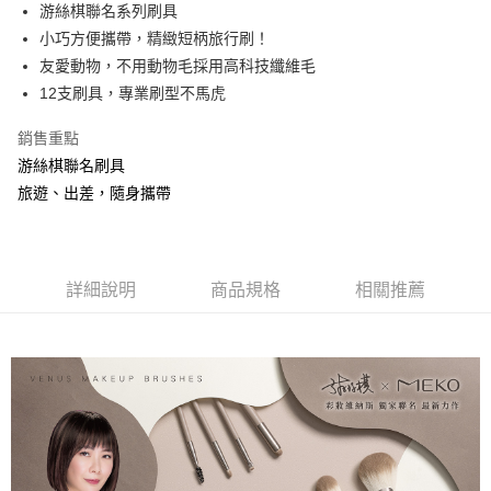
超商取貨付款
游絲棋聯名系列刷具
華南商業銀行
彰化商業銀行
小巧方便攜帶，精緻短柄旅行刷！
LINE Pay
上海商業儲蓄銀行
台北富邦商業銀行
國泰世華商業銀行
兆豐國際商業銀行
友愛動物，不用動物毛採用高科技纖維毛
Apple Pay
臺灣中小企業銀行
台中商業銀行
12支刷具，專業刷型不馬虎
匯豐（台灣）商業銀行
華泰商業銀行
街口支付
聯邦商業銀行
遠東國際商業銀行
銷售重點
元大商業銀行
永豐商業銀行
悠遊付
游絲棋聯名刷具
玉山商業銀行
星展（台灣）商業銀行
旅遊、出差，隨身攜帶
台新國際商業銀行
中國信託商業銀行
AFTEE先享後付
台灣樂天信用卡公司
相關說明
【關於「AFTEE先享後付」】
ATM付款
AFTEE先享後付是「在收到商品之後才付款」的支付方式。 讓您購物簡單
詳細說明
商品規格
相關推薦
便利好安心！
１．簡單：不需註冊會員、不需綁卡、不需儲值。
運送方式
２．便利：只要手機號碼，簡訊認證，即可結帳。
３．安心：先確認商品／服務後，再付款。
全家取貨付款
每筆NT$65，滿NT$499(含以上)免運費
【「AFTEE先享後付」結帳流程】
１．於結帳方式選擇「AFTEE先享後付」後，將跳轉至「AFTEE先享後付」
付款後全家取貨
結帳頁面，進行簡訊認證並確認金額後，即可完成結帳。
２．訂單成立數日內，您將收到繳費通知簡訊。
每筆NT$65，滿NT$499(含以上)免運費
３．收到繳費通知簡訊後14天內，點擊此簡訊中的連結，可透過四大超商／