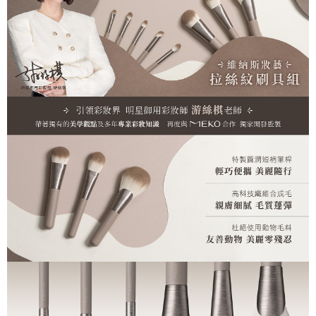
ATM／網路銀行／等多元方式進行付款，方視為交易完成。
7-11取貨付款
※ 請注意：結帳手續完成當下不需立刻繳費，但若您需要取消訂單，請聯絡
每筆NT$65，滿NT$499(含以上)免運費
購買商品的店家。未經商家同意取消之訂單仍視為有效，需透過AFTEE先享
後付繳納相關費用。
付款後7-11取貨
※ 交易是否成功請以「AFTEE先享後付 」之結帳頁面顯示為準，若有關於
是否繳費成功／繳費後需取消欲退款等相關疑問，請聯繫「AFTEE先享後付
每筆NT$65，滿NT$499(含以上)免運費
客戶支援中心」
https://netprotections.freshdesk.com/support/home
宅配
【注意事項】
１．透過由恩沛科技股份有限公司提供之「AFTEE先享後付」服務完成之交
每筆NT$85，滿NT$499(含以上)免運費
易，需依本服務之必要範圍內提供個人資料，並將交易相關給付款項請求債
權轉讓予恩沛科技股份有限公司。
離島-宅配
２．關於個人資料處理事宜，請瀏覽以下網址：
每筆NT$120，滿NT$499(含以上)免運費
https://aftee.tw/terms/#terms3
３．未成年的使用者請事先徵得法定代理人或監護人之同意方可使用
國家/地區配送
查看運費
「AFTEE先享後付」，若未經同意申辦者引起之損失，本公司不負相關責
任。
４．使用「AFTEE先享後付」時，將依據個別帳號之用戶狀況，依本公司即
時審查核予不同之上限額度；若仍有額度不足之情形，本公司將視審查結果
請求用戶進行身份認證。
５．嚴禁一人註冊多個帳號或使用他人資訊註冊。若發現惡意使用之情形，
恩沛科技股份有限公司將有權停止該用戶之使用額度並採取法律行動。