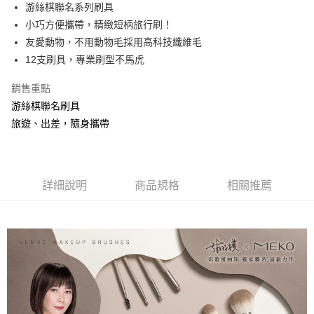
超商取貨付款
游絲棋聯名系列刷具
華南商業銀行
彰化商業銀行
小巧方便攜帶，精緻短柄旅行刷！
LINE Pay
上海商業儲蓄銀行
台北富邦商業銀行
國泰世華商業銀行
兆豐國際商業銀行
友愛動物，不用動物毛採用高科技纖維毛
Apple Pay
臺灣中小企業銀行
台中商業銀行
12支刷具，專業刷型不馬虎
匯豐（台灣）商業銀行
華泰商業銀行
街口支付
聯邦商業銀行
遠東國際商業銀行
銷售重點
元大商業銀行
永豐商業銀行
悠遊付
游絲棋聯名刷具
玉山商業銀行
星展（台灣）商業銀行
旅遊、出差，隨身攜帶
台新國際商業銀行
中國信託商業銀行
AFTEE先享後付
台灣樂天信用卡公司
相關說明
【關於「AFTEE先享後付」】
ATM付款
AFTEE先享後付是「在收到商品之後才付款」的支付方式。 讓您購物簡單
詳細說明
商品規格
相關推薦
便利好安心！
１．簡單：不需註冊會員、不需綁卡、不需儲值。
運送方式
２．便利：只要手機號碼，簡訊認證，即可結帳。
３．安心：先確認商品／服務後，再付款。
全家取貨付款
每筆NT$65，滿NT$499(含以上)免運費
【「AFTEE先享後付」結帳流程】
１．於結帳方式選擇「AFTEE先享後付」後，將跳轉至「AFTEE先享後付」
付款後全家取貨
結帳頁面，進行簡訊認證並確認金額後，即可完成結帳。
２．訂單成立數日內，您將收到繳費通知簡訊。
每筆NT$65，滿NT$499(含以上)免運費
３．收到繳費通知簡訊後14天內，點擊此簡訊中的連結，可透過四大超商／