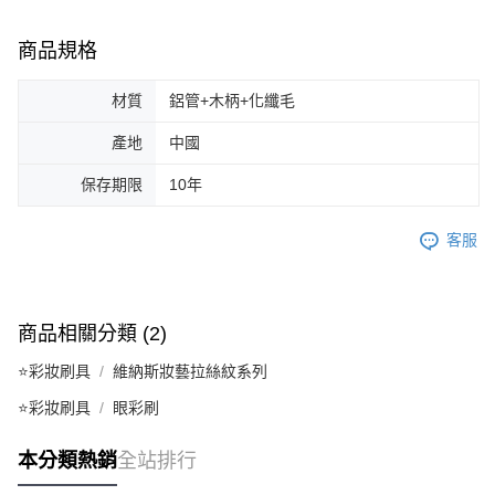
商品規格
材質
鋁管+木柄+化纖毛
產地
中國
保存期限
10年
客服
商品相關分類 (2)
⭐彩妝刷具
維納斯妝藝拉絲紋系列
⭐彩妝刷具
眼彩刷
本分類熱銷
全站排行