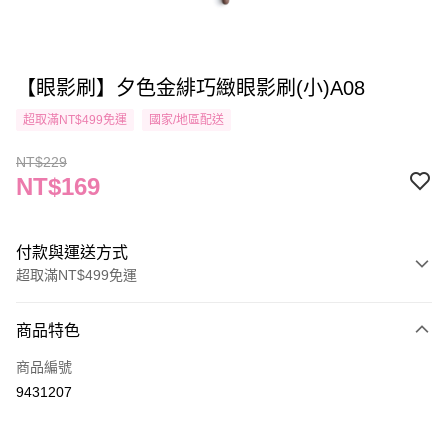
【眼影刷】夕色金緋巧緻眼影刷(小)A08
超取滿NT$499免運
國家/地區配送
NT$229
NT$169
付款與運送方式
超取滿NT$499免運
付款方式
商品特色
信用卡一次付款
商品編號
信用卡分期付款
9431207
3 期 0 利率 每期
NT$56
21家銀行
合作金庫商業銀行
第一商業銀行