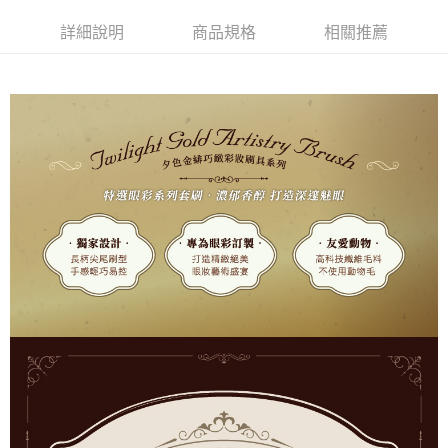
超商取貨付款
華南商業銀行
彰化商業銀行
詳細說明
商品規格
相關推薦
LINE Pay
上海商業儲蓄銀行
台北富邦商業銀行
國泰世華商業銀行
兆豐國際商業銀行
Apple Pay
臺灣中小企業銀行
台中商業銀行
匯豐（台灣）商業銀行
華泰商業銀行
街口支付
聯邦商業銀行
遠東國際商業銀行
元大商業銀行
永豐商業銀行
悠遊付
玉山商業銀行
星展（台灣）商業銀行
台新國際商業銀行
中國信託商業銀行
AFTEE先享後付
台灣樂天信用卡公司
相關說明
【關於「AFTEE先享後付」】
ATM付款
AFTEE先享後付是「在收到商品之後才付款」的支付方式。 讓您購物簡單
便利好安心！
１．簡單：不需註冊會員、不需綁卡、不需儲值。
運送方式
２．便利：只要手機號碼，簡訊認證，即可結帳。
３．安心：先確認商品／服務後，再付款。
全家取貨付款
每筆NT$65，滿NT$499(含以上)免運費
【「AFTEE先享後付」結帳流程】
１．於結帳方式選擇「AFTEE先享後付」後，將跳轉至「AFTEE先享後付」
付款後全家取貨
結帳頁面，進行簡訊認證並確認金額後，即可完成結帳。
２．訂單成立數日內，您將收到繳費通知簡訊。
每筆NT$65，滿NT$499(含以上)免運費
３．收到繳費通知簡訊後14天內，點擊此簡訊中的連結，可透過四大超商／