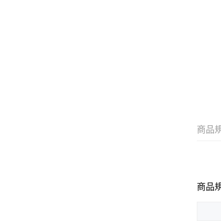
商品
商品