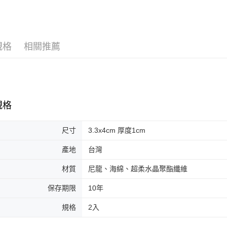
台灣樂
相關說明
【關於「A
ATM付款
AFTEE
便利好安
規格
相關推薦
１．簡單
２．便利
運送方式
３．安心
全家取貨
【「AFT
每筆NT$6
１．於結帳
付」結帳
規格
付款後全
２．訂單
３．收到繳
每筆NT$6
／ATM／
尺寸
3.3x4cm 厚度1cm
※ 請注意
7-11取貨
絡購買商品
產地
台灣
先享後付
每筆NT$6
※ 交易是
材質
尼龍、海綿、超柔水晶聚酯纖維
是否繳費成
付款後7-1
付客戶支
保存期限
10年
每筆NT$6
【注意事
規格
2入
宅配
１．透過由
交易，需
每筆NT$8