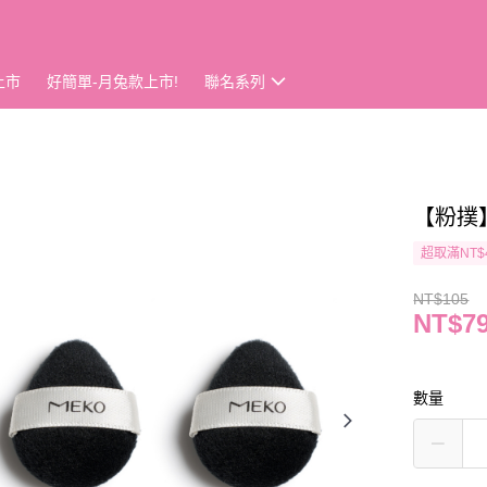
上市
好簡單-月兔款上市!
聯名系列
【粉撲】
超取滿NT$
NT$105
NT$7
數量