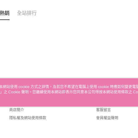
求債權轉
２．關於
離島-宅配
https://aft
熱銷
全站排行
每筆NT$1
３．未成
「AFTE
國家/地區
任。
４．使用「
即時審查
結果請求
５．嚴禁
形，恩沛
動。
本網站使用 cookie 方式之詳情，及若您不希望在電腦上使用 cookie 時應如何變更電腦的
」之 Cookie 聲明。您繼續使用本網站即表示您同意本公司得按本網站使用條款之 Coo
關於我們
客服資訊
品牌故事
購物說明
商店簡介
客服留言
隱私權及網站使用條款
會員權益聲明
聯絡我們