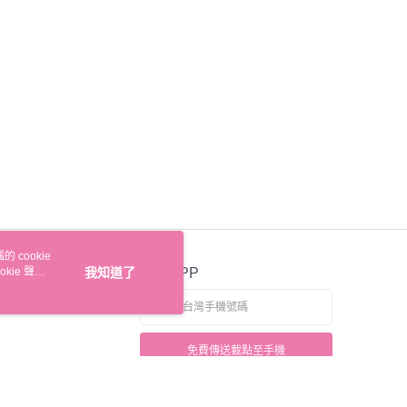
讓予恩沛科技股份有限公司。
個人資料處理事宜，請瀏覽以下網址：
ee.tw/terms/#terms3
20，滿NT$499(含以上)免運費
年的使用者請事先徵得法定代理人或監護人之同意方可使用
E先享後付」，若未經同意申辦者引起之損失，本公司不負相關責
配送
查看運費
AFTEE先享後付」時，將依據個別帳號之用戶狀況，依本公司
核予不同之上限額度；若仍有額度不足之情形，本公司將視審查
用戶進行身份認證。
一人註冊多個帳號或使用他人資訊註冊。若發現惡意使用之情
科技股份有限公司將有權停止該用戶之使用額度並採取法律行
 cookie
kie 聲明
我知道了
官方APP
免費傳送載點至手機