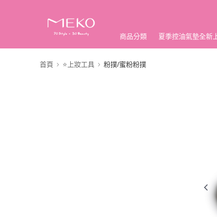
商品分類
夏季控油氣墊全新
首頁
⭐上妝工具
粉撲/蜜粉粉撲