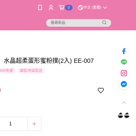
0
中文 (繁體)
水晶超柔蛋形蜜粉撲(2入) EE-007
499免運
國家/地區配送
9