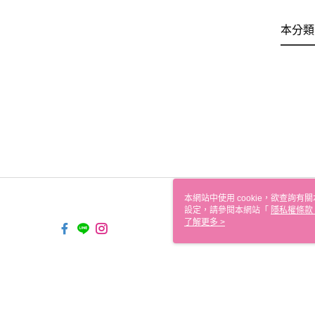
本分類
本網站中使用 cookie，欲查詢有關
設定，請參閱本網站「
隱私權條款
使用 cookie。
了解更多 >