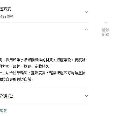
送方式
499免運
清除
紀錄
次付款
期付款
0 利率 每期
NT$26
21家銀行
質：採用超柔水晶聚酯纖維的材質，細膩柔軟，觸感舒
庫商業銀行
第一商業銀行
附力強，輕輕一抹即可定妝持久！
付款
業銀行
彰化商業銀行
計：貼合臉部輪廓，靈活度高，輕柔按壓即可均勻塗抹
業儲蓄銀行
台北富邦商業銀行
讓妝容更顯通透自然！
華商業銀行
兆豐國際商業銀行
小企業銀行
台中商業銀行
台灣）商業銀行
華泰商業銀行
類 (1)
業銀行
遠東國際商業銀行
業銀行
永豐商業銀行
粉撲/蜜粉粉撲
業銀行
星展（台灣）商業銀行
客服
際商業銀行
中國信託商業銀行
享後付