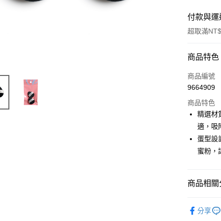
付款與運
超取滿NT$
付款方式
商品特色
信用卡一
商品編號
9664909
信用卡分
商品特色
3 期 
精選材
合作金
適，吸
超商取貨
華南商
蛋型設
LINE Pay
上海商
蜜粉，
國泰世
Apple Pay
臺灣中
匯豐（
街口支付
商品相關分
聯邦商
元大商
悠遊付
⭐上妝工具
玉山商
分享
台新國
AFTEE先