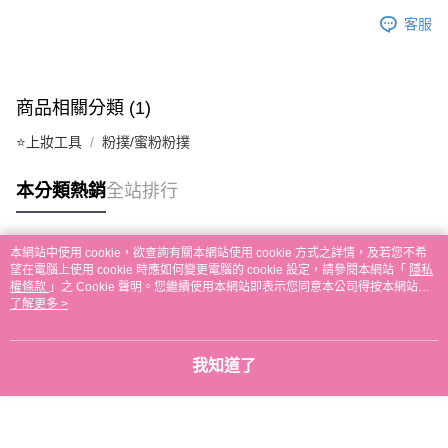
ATM／網路銀行／等多元方式進行付款，方視為交易完成。
7-11取貨付款
※ 請注意：結帳手續完成當下不需立刻繳費，但若您需要取消訂單，請聯絡
客服
每筆NT$65，滿NT$499(含以上)免運費
購買商品的店家。未經商家同意取消之訂單仍視為有效，需透過AFTEE先享
後付繳納相關費用。
付款後7-11取貨
※ 交易是否成功請以「AFTEE先享後付 」之結帳頁面顯示為準，若有關於
是否繳費成功／繳費後需取消欲退款等相關疑問，請聯繫「AFTEE先享後付
每筆NT$65，滿NT$499(含以上)免運費
商品相關分類 (1)
客戶支援中心」
https://netprotections.freshdesk.com/support/home
宅配
⭐上妝工具
粉撲/蜜粉粉撲
【注意事項】
１．透過由恩沛科技股份有限公司提供之「AFTEE先享後付」服務完成之交
每筆NT$85，滿NT$499(含以上)免運費
易，需依本服務之必要範圍內提供個人資料，並將交易相關給付款項請求債
本分類熱銷
全站排行
權轉讓予恩沛科技股份有限公司。
離島-宅配
２．關於個人資料處理事宜，請瀏覽以下網址：
每筆NT$120，滿NT$499(含以上)免運費
https://aftee.tw/terms/#terms3
本網站中使用 cookie，欲查詢有關本網站使用 cookie 方式之詳情，及若您不希
３．未成年的使用者請事先徵得法定代理人或監護人之同意方可使用
國家/地區配送
熱門標籤
查看運費
望在電腦上使用 cookie 時應如何變更電腦的 cookie 設定，請參閱本網站「
隱私
「AFTEE先享後付」，若未經同意申辦者引起之損失，本公司不負相關責
權條款
」之 Cookie 聲明。您繼續使用本網站即表示您同意本公司得按本網站使
任。
用條款之 Cookie 聲明使用 cookie。
了解更多 >
４．使用「AFTEE先享後付」時，將依據個別帳號之用戶狀況，依本公司即
時審查核予不同之上限額度；若仍有額度不足之情形，本公司將視審查結果
請求用戶進行身份認證。
５．嚴禁一人註冊多個帳號或使用他人資訊註冊。若發現惡意使用之情形，
我知道了
恩沛科技股份有限公司將有權停止該用戶之使用額度並採取法律行動。