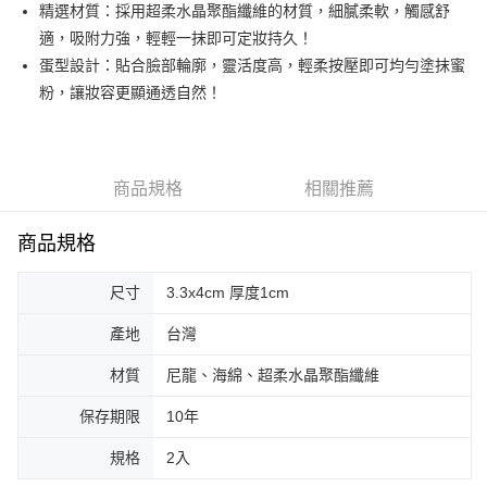
超商取貨付款
精選材質：採用超柔水晶聚酯纖維的材質，細膩柔軟，觸感舒
華南商業銀行
彰化商業銀行
適，吸附力強，輕輕一抹即可定妝持久！
LINE Pay
上海商業儲蓄銀行
台北富邦商業銀行
國泰世華商業銀行
兆豐國際商業銀行
蛋型設計：貼合臉部輪廓，靈活度高，輕柔按壓即可均勻塗抹蜜
Apple Pay
臺灣中小企業銀行
台中商業銀行
粉，讓妝容更顯通透自然！
匯豐（台灣）商業銀行
華泰商業銀行
街口支付
聯邦商業銀行
遠東國際商業銀行
元大商業銀行
永豐商業銀行
悠遊付
玉山商業銀行
星展（台灣）商業銀行
商品規格
相關推薦
台新國際商業銀行
中國信託商業銀行
AFTEE先享後付
台灣樂天信用卡公司
相關說明
商品規格
【關於「AFTEE先享後付」】
ATM付款
AFTEE先享後付是「在收到商品之後才付款」的支付方式。 讓您購物簡單
尺寸
3.3x4cm 厚度1cm
便利好安心！
１．簡單：不需註冊會員、不需綁卡、不需儲值。
運送方式
２．便利：只要手機號碼，簡訊認證，即可結帳。
產地
台灣
３．安心：先確認商品／服務後，再付款。
全家取貨付款
材質
尼龍、海綿、超柔水晶聚酯纖維
每筆NT$65，滿NT$499(含以上)免運費
【「AFTEE先享後付」結帳流程】
１．於結帳方式選擇「AFTEE先享後付」後，將跳轉至「AFTEE先享後付」
保存期限
10年
付款後全家取貨
結帳頁面，進行簡訊認證並確認金額後，即可完成結帳。
２．訂單成立數日內，您將收到繳費通知簡訊。
每筆NT$65，滿NT$499(含以上)免運費
規格
2入
３．收到繳費通知簡訊後14天內，點擊此簡訊中的連結，可透過四大超商／