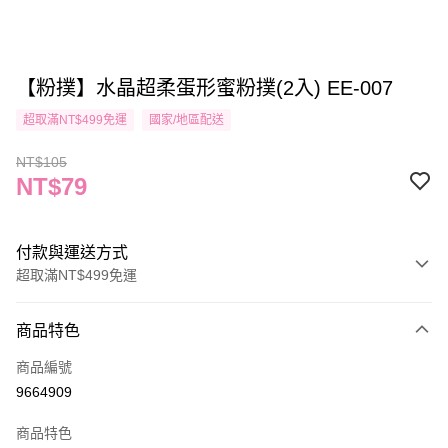
【粉撲】水晶超柔蛋形蜜粉撲(2入) EE-007
超取滿NT$499免運
國家/地區配送
NT$105
NT$79
付款與運送方式
超取滿NT$499免運
付款方式
商品特色
信用卡一次付款
商品編號
信用卡分期付款
9664909
3 期 0 利率 每期
NT$26
21家銀行
商品特色
合作金庫商業銀行
第一商業銀行