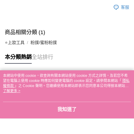
ATM／網路銀行／等多元方式進行付款，方視為交易完成。
7-11取貨付款
※ 請注意：結帳手續完成當下不需立刻繳費，但若您需要取消訂單，請聯絡
客服
每筆NT$65，滿NT$499(含以上)免運費
購買商品的店家。未經商家同意取消之訂單仍視為有效，需透過AFTEE先享
後付繳納相關費用。
付款後7-11取貨
※ 交易是否成功請以「AFTEE先享後付 」之結帳頁面顯示為準，若有關於
是否繳費成功／繳費後需取消欲退款等相關疑問，請聯繫「AFTEE先享後付
每筆NT$65，滿NT$499(含以上)免運費
商品相關分類 (1)
客戶支援中心」
https://netprotections.freshdesk.com/support/home
宅配
⭐上妝工具
粉撲/蜜粉粉撲
【注意事項】
１．透過由恩沛科技股份有限公司提供之「AFTEE先享後付」服務完成之交
每筆NT$85，滿NT$499(含以上)免運費
易，需依本服務之必要範圍內提供個人資料，並將交易相關給付款項請求債
本分類熱銷
全站排行
權轉讓予恩沛科技股份有限公司。
離島-宅配
２．關於個人資料處理事宜，請瀏覽以下網址：
每筆NT$120，滿NT$499(含以上)免運費
https://aftee.tw/terms/#terms3
本網站中使用 cookie，欲查詢有關本網站使用 cookie 方式之詳情，及若您不希
３．未成年的使用者請事先徵得法定代理人或監護人之同意方可使用
國家/地區配送
熱門標籤
查看運費
望在電腦上使用 cookie 時應如何變更電腦的 cookie 設定，請參閱本網站「
隱私
「AFTEE先享後付」，若未經同意申辦者引起之損失，本公司不負相關責
權條款
」之 Cookie 聲明。您繼續使用本網站即表示您同意本公司得按本網站使
任。
用條款之 Cookie 聲明使用 cookie。
了解更多 >
４．使用「AFTEE先享後付」時，將依據個別帳號之用戶狀況，依本公司即
時審查核予不同之上限額度；若仍有額度不足之情形，本公司將視審查結果
請求用戶進行身份認證。
５．嚴禁一人註冊多個帳號或使用他人資訊註冊。若發現惡意使用之情形，
我知道了
恩沛科技股份有限公司將有權停止該用戶之使用額度並採取法律行動。