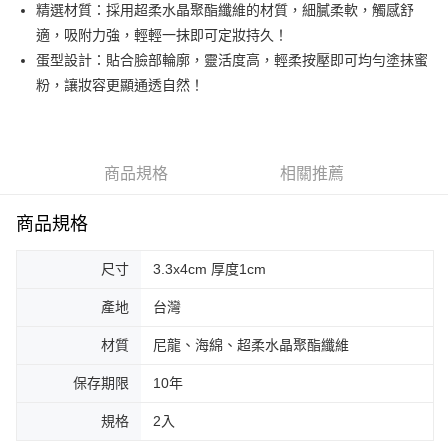
超商取貨付款
精選材質：採用超柔水晶聚酯纖維的材質，細膩柔軟，觸感舒
華南商業銀行
彰化商業銀行
適，吸附力強，輕輕一抹即可定妝持久！
LINE Pay
上海商業儲蓄銀行
台北富邦商業銀行
國泰世華商業銀行
兆豐國際商業銀行
蛋型設計：貼合臉部輪廓，靈活度高，輕柔按壓即可均勻塗抹蜜
Apple Pay
臺灣中小企業銀行
台中商業銀行
粉，讓妝容更顯通透自然！
匯豐（台灣）商業銀行
華泰商業銀行
街口支付
聯邦商業銀行
遠東國際商業銀行
元大商業銀行
永豐商業銀行
悠遊付
玉山商業銀行
星展（台灣）商業銀行
商品規格
相關推薦
台新國際商業銀行
中國信託商業銀行
AFTEE先享後付
台灣樂天信用卡公司
相關說明
商品規格
【關於「AFTEE先享後付」】
ATM付款
AFTEE先享後付是「在收到商品之後才付款」的支付方式。 讓您購物簡單
尺寸
3.3x4cm 厚度1cm
便利好安心！
１．簡單：不需註冊會員、不需綁卡、不需儲值。
運送方式
２．便利：只要手機號碼，簡訊認證，即可結帳。
產地
台灣
３．安心：先確認商品／服務後，再付款。
全家取貨付款
材質
尼龍、海綿、超柔水晶聚酯纖維
每筆NT$65，滿NT$499(含以上)免運費
【「AFTEE先享後付」結帳流程】
１．於結帳方式選擇「AFTEE先享後付」後，將跳轉至「AFTEE先享後付」
保存期限
10年
付款後全家取貨
結帳頁面，進行簡訊認證並確認金額後，即可完成結帳。
２．訂單成立數日內，您將收到繳費通知簡訊。
每筆NT$65，滿NT$499(含以上)免運費
規格
2入
３．收到繳費通知簡訊後14天內，點擊此簡訊中的連結，可透過四大超商／