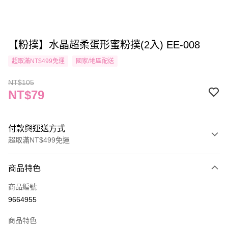
【粉撲】水晶超柔蛋形蜜粉撲(2入) EE-008
超取滿NT$499免運
國家/地區配送
NT$105
NT$79
付款與運送方式
超取滿NT$499免運
付款方式
商品特色
信用卡一次付款
商品編號
信用卡分期付款
9664955
3 期 0 利率 每期
NT$26
21家銀行
商品特色
合作金庫商業銀行
第一商業銀行