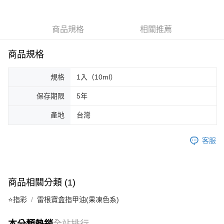
合作金庫商業銀行
第一商業銀行
超商取貨付款
華南商業銀行
彰化商業銀行
商品規格
相關推薦
LINE Pay
上海商業儲蓄銀行
台北富邦商業銀行
國泰世華商業銀行
兆豐國際商業銀行
Apple Pay
臺灣中小企業銀行
台中商業銀行
商品規格
匯豐（台灣）商業銀行
華泰商業銀行
街口支付
聯邦商業銀行
遠東國際商業銀行
規格
1入（10ml）
元大商業銀行
永豐商業銀行
悠遊付
玉山商業銀行
星展（台灣）商業銀行
保存期限
5年
台新國際商業銀行
中國信託商業銀行
AFTEE先享後付
產地
台灣
台灣樂天信用卡公司
相關說明
【關於「AFTEE先享後付」】
ATM付款
AFTEE先享後付是「在收到商品之後才付款」的支付方式。 讓您購物簡單
客服
便利好安心！
１．簡單：不需註冊會員、不需綁卡、不需儲值。
運送方式
２．便利：只要手機號碼，簡訊認證，即可結帳。
３．安心：先確認商品／服務後，再付款。
全家取貨付款
商品相關分類 (1)
每筆NT$65，滿NT$499(含以上)免運費
【「AFTEE先享後付」結帳流程】
⭐指彩
雷根寶盒指甲油(果凍色系)
１．於結帳方式選擇「AFTEE先享後付」後，將跳轉至「AFTEE先享後付」
付款後全家取貨
結帳頁面，進行簡訊認證並確認金額後，即可完成結帳。
２．訂單成立數日內，您將收到繳費通知簡訊。
本分類熱銷
全站排行
每筆NT$65，滿NT$499(含以上)免運費