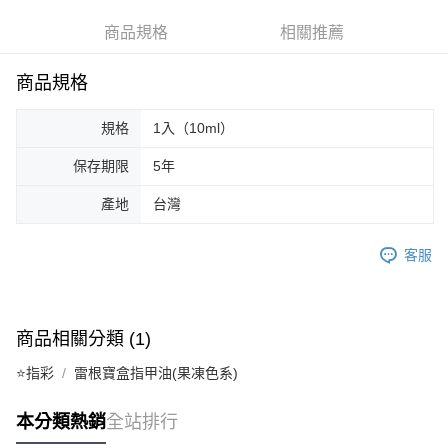
超商取貨付款
華南商業銀行
彰化商業銀行
商品規格
相關推薦
LINE Pay
上海商業儲蓄銀行
台北富邦商業銀行
國泰世華商業銀行
兆豐國際商業銀行
Apple Pay
臺灣中小企業銀行
台中商業銀行
商品規格
匯豐（台灣）商業銀行
華泰商業銀行
街口支付
聯邦商業銀行
遠東國際商業銀行
規格
1入（10ml）
元大商業銀行
永豐商業銀行
悠遊付
玉山商業銀行
星展（台灣）商業銀行
保存期限
5年
台新國際商業銀行
中國信託商業銀行
AFTEE先享後付
產地
台灣
台灣樂天信用卡公司
相關說明
【關於「AFTEE先享後付」】
ATM付款
AFTEE先享後付是「在收到商品之後才付款」的支付方式。 讓您購物簡單
客服
便利好安心！
１．簡單：不需註冊會員、不需綁卡、不需儲值。
運送方式
２．便利：只要手機號碼，簡訊認證，即可結帳。
３．安心：先確認商品／服務後，再付款。
全家取貨付款
商品相關分類 (1)
每筆NT$65，滿NT$499(含以上)免運費
【「AFTEE先享後付」結帳流程】
⭐指彩
雷根寶盒指甲油(果凍色系)
１．於結帳方式選擇「AFTEE先享後付」後，將跳轉至「AFTEE先享後付」
付款後全家取貨
結帳頁面，進行簡訊認證並確認金額後，即可完成結帳。
２．訂單成立數日內，您將收到繳費通知簡訊。
本分類熱銷
全站排行
每筆NT$65，滿NT$499(含以上)免運費
３．收到繳費通知簡訊後14天內，點擊此簡訊中的連結，可透過四大超商／