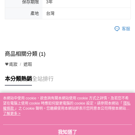
保存期限
3年
產地
台灣
客服
商品相關分類 (1)
💗底妝
遮瑕
本分類熱銷
全站排行
本網站中使用 cookie，欲查詢有關本網站使用 cookie 方式之詳情，及若您不希
熱門標籤
望在電腦上使用 cookie 時應如何變更電腦的 cookie 設定，請參閱本網站「
隱私
權條款
」之 Cookie 聲明。您繼續使用本網站即表示您同意本公司得按本網站使
用條款之 Cookie 聲明使用 cookie。
了解更多 >
我知道了