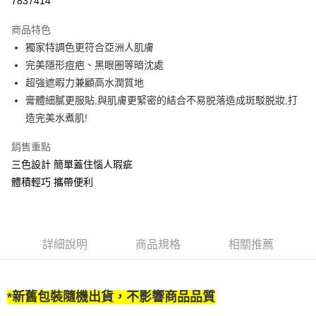
7837414
3 期 0 利率 每期
NT$65
21家銀行
商品特色
合作金庫商業銀行
第一商業銀行
超商取貨付款
獨家特調色更符合亞洲人肌膚
華南商業銀行
彰化商業銀行
完美隱形痘疤、黑眼圈等暗沈處
LINE Pay
上海商業儲蓄銀行
台北富邦商業銀行
國泰世華商業銀行
兆豐國際商業銀行
超強遮暇力兼顧高水潤質地
Apple Pay
臺灣中小企業銀行
台中商業銀行
膏體細膩更服貼,與肌膚更緊密的結合不易脱落造成斑駁脱妝,打
匯豐（台灣）商業銀行
華泰商業銀行
造完美水煮肌!
街口支付
聯邦商業銀行
遠東國際商業銀行
元大商業銀行
永豐商業銀行
悠遊付
銷售重點
玉山商業銀行
星展（台灣）商業銀行
三色設計 簡單蓋住惱人瑕疵
台新國際商業銀行
中國信託商業銀行
AFTEE先享後付
體積輕巧 攜帶便利
台灣樂天信用卡公司
相關說明
【關於「AFTEE先享後付」】
ATM付款
AFTEE先享後付是「在收到商品之後才付款」的支付方式。 讓您購物簡單
便利好安心！
１．簡單：不需註冊會員、不需綁卡、不需儲值。
詳細說明
商品規格
相關推薦
運送方式
２．便利：只要手機號碼，簡訊認證，即可結帳。
３．安心：先確認商品／服務後，再付款。
全家取貨付款
每筆NT$65，滿NT$499(含以上)免運費
【「AFTEE先享後付」結帳流程】
*
新舊包裝隨機出貨，不影響商品品質
１．於結帳方式選擇「AFTEE先享後付」後，將跳轉至「AFTEE先享後付」